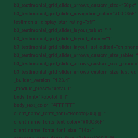
b3_testimonial_grid_slider_arrows_custom_size=“50px“
b3_testimonial_grid_slider_navigation_color=“#00C86F“
testimonial_display_star_rating=“off“
b3_testimonial_grid_slider_layout_tablet=“1″
b3_testimonial_grid_slider_layout_phone=“1″
b3_testimonial_grid_slider_layout_last_edited=“on|phone
b3_testimonial_grid_slider_arrows_custom_size_tablet=
b3_testimonial_grid_slider_arrows_custom_size_phone=
b3_testimonial_grid_slider_arrows_custom_size_last_ed
_builder_version=“4.23.4″
_module_preset=“default“
body_font=“Roboto||||||||“
body_text_color=“#FFFFFF“
client_name_fonts_font=“Roboto|300|||||||“
client_name_fonts_text_color=“#00C86F“
client_name_fonts_font_size=“14px“