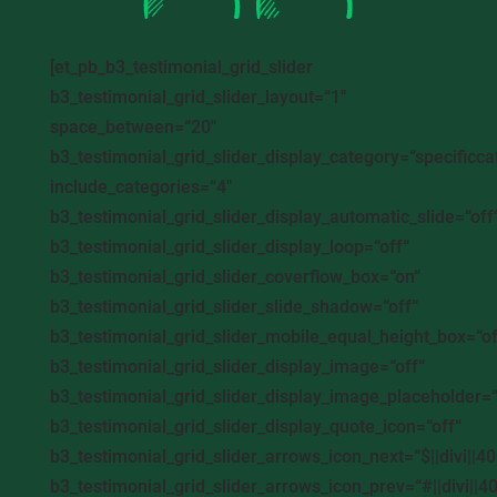
[et_pb_b3_testimonial_grid_slider
b3_testimonial_grid_slider_layout=“1″
space_between=“20″
b3_testimonial_grid_slider_display_category=“specificca
include_categories=“4″
b3_testimonial_grid_slider_display_automatic_slide=“off
b3_testimonial_grid_slider_display_loop=“off“
b3_testimonial_grid_slider_coverflow_box=“on“
b3_testimonial_grid_slider_slide_shadow=“off“
b3_testimonial_grid_slider_mobile_equal_height_box=“of
b3_testimonial_grid_slider_display_image=“off“
b3_testimonial_grid_slider_display_image_placeholder=“
b3_testimonial_grid_slider_display_quote_icon=“off“
b3_testimonial_grid_slider_arrows_icon_next=“$||divi||40
b3_testimonial_grid_slider_arrows_icon_prev=“#||divi||4