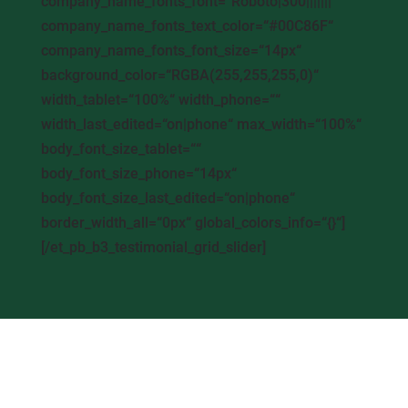
company_name_fonts_font=“Roboto|300|||||||“
company_name_fonts_text_color=“#00C86F“
company_name_fonts_font_size=“14px“
background_color=“RGBA(255,255,255,0)“
width_tablet=“100%“ width_phone=““
width_last_edited=“on|phone“ max_width=“100%“
body_font_size_tablet=““
body_font_size_phone=“14px“
body_font_size_last_edited=“on|phone“
border_width_all=“0px“ global_colors_info=“{}“]
[/et_pb_b3_testimonial_grid_slider]